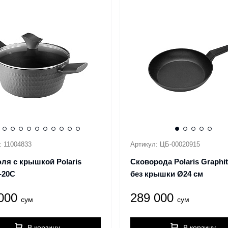
: 11004833
Артикул: ЦБ-00020915
ля с крышкой Polaris
Сковорода Polaris Graphit
-20C
без крышки Ø24 см
 000
289 000
сум
сум
В корзину
В корзину