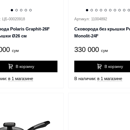
: ЦБ-00020918
Артикул: 11004892
ода Polaris Graphit-26F
Сковорода без крышки Po
ышки Ø26 см
Monolit-24F
 000
330 000
сум
сум
В корзину
В корзину
чии:
в 1 магазине
В наличии:
в 1 магазине