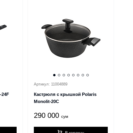
Артикул: 11004889
-24F
Кастрюля с крышкой Polaris
Monolit-20C
290 000
сум
В корзину