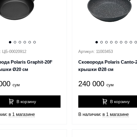
: ЦБ-00020912
Артикул: 11003453
ода Polaris Graphit-20F
Сковорода Polaris Canto-
ышки Ø20 см
крышки Ø28 см
 000
240 000
сум
сум
В корзину
В корзину
чии:
в 1 магазине
В наличии:
в 1 магазине