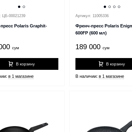
: ЦБ-00021239
Артикул: 11005336
пресс Polaris Graphit-
Френч-пресс Polaris Enig
600FP (600 мл)
 000
189 000
сум
сум
В корзину
В корзину
чии:
в 1 магазине
В наличии:
в 1 магазине