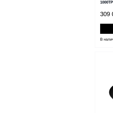
1000TP
309
В нали