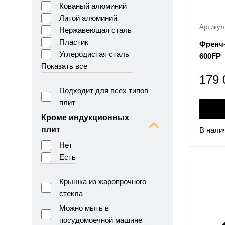
Кованый алюминий
Литой алюминий
Артикул
Нержавеющая сталь
Пластик
Френч-
Углеродистая сталь
600FP
Показать все
179
Подходит для всех типов
плит
Кроме индукционных
плит
В нали
Нет
Есть
Крышка из жаропрочного
стекла
Можно мыть в
посудомоечной машине