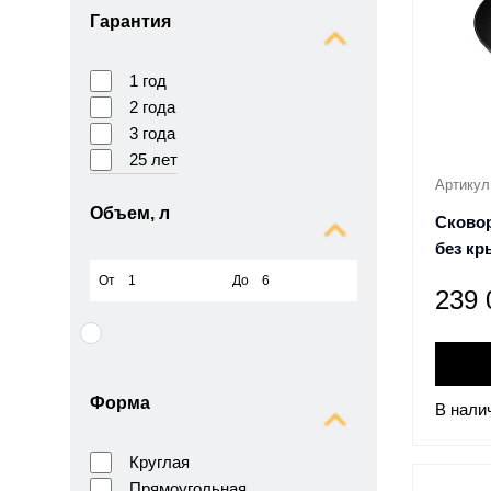
Гарантия
1 год
2 года
3 года
25 лет
Артикул
Объем, л
Сковор
без кр
От
До
239
Форма
В нали
Круглая
Прямоугольная