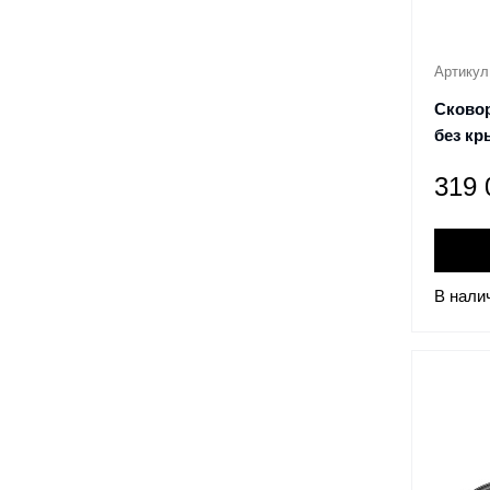
Артикул
Сковор
без кр
319
В нали