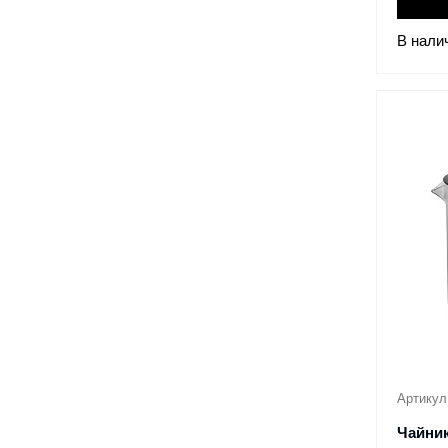
В нали
Артикул
Чайник