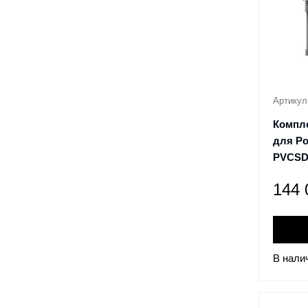
Артикул
Компл
для Po
PVCSD
144
В нали