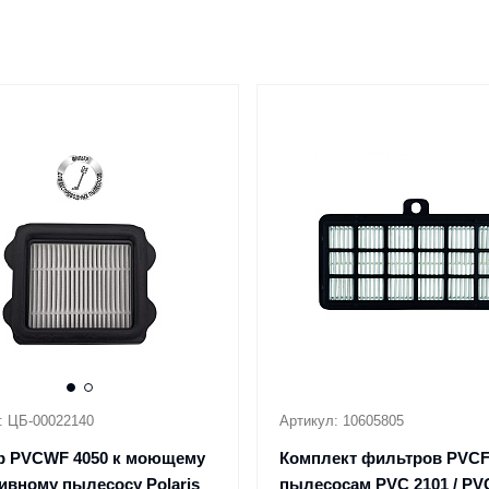
: ЦБ-00022140
Артикул: 10605805
р PVCWF 4050 к моющему
Комплект фильтров PVCF 
ивному пылесосу Polaris
пылесосам PVC 2101 / PV