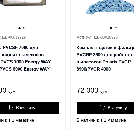
: ЦБ-00019729
Артикул: ЦБ-00018923
р PVCSF 7060 для
Комплект щеток и фильт
оводных пылесосов
PVCRF 3900 для роботов-
s PVCS 7000 Energy WAY
пылесосов Polaris PVCR
PVCS 6000 Energy WAY
3900/PVCR 4000
000
72 000
сум
сум
В корзину
В корзину
чии:
в 1 магазине
В наличии:
в 1 магазине