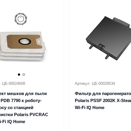
: ЦБ-00024608
Артикул: ЦБ-00028534
ект мешков для пыли
Фильтр для парогенерато
s PDB 7790 к роботу-
Polaris PSSF 2002K X-Ste
су со станцией
Wi-Fi IQ Home
истки Polaris PVCRAC
i-Fi IQ Home