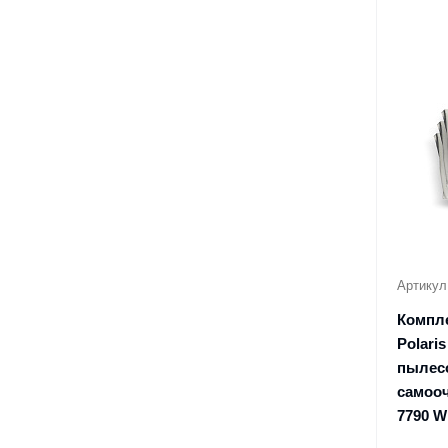
Артикул
Компл
Polari
пылесо
самооч
7790 W