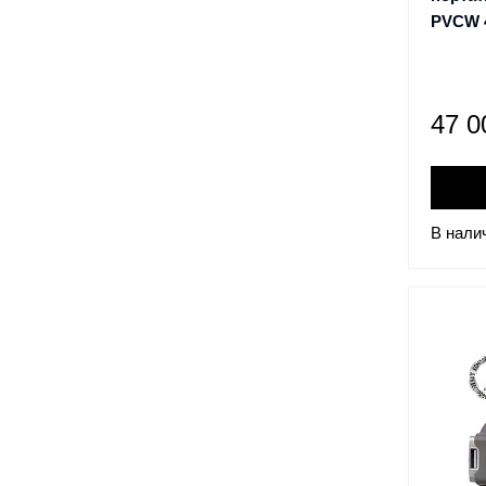
PVCW 
47 
В нали