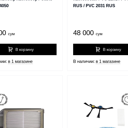
4050
RUS / PVC 2031 RUS
000
48 000
сум
сум
В корзину
В корзину
чии:
в 1 магазине
В наличии:
в 1 магазине