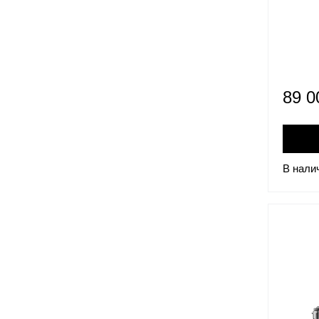
89 
В нали