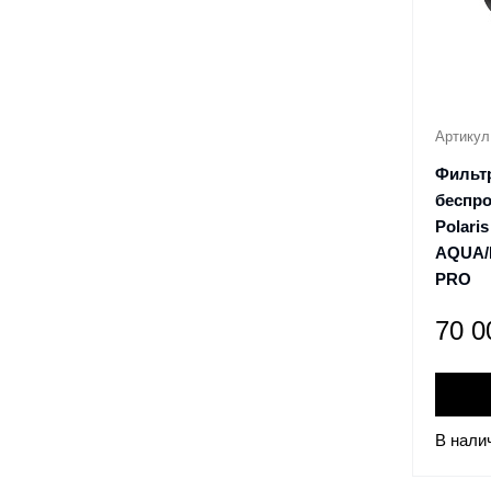
Артикул
Фильт
беспр
Polari
AQUA/
PRO
70 
В нали