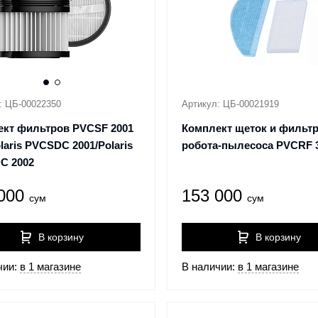
: ЦБ-00022350
Артикул: ЦБ-00021919
ект фильтров PVCSF 2001
Комплект щеток и фильт
laris PVCSDC 2001/Polaris
робота-пылесоса PVCRF 
C 2002
 000
153 000
сум
сум
В корзину
В корзину
чии:
в 1 магазине
В наличии:
в 1 магазине